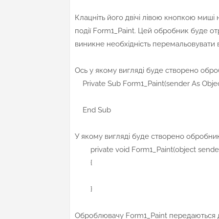
Клацніть його двічі лівою кнопкою миші 
події Form1_Paint. Цей обробник буде о
виникне необхідність перемальовувати в
Ось у якому вигляді буде створено обробн
Private Sub Form1_Paint(sender As Object
End Sub
У якому вигляді буде створено обробник 
private void Form1_Paint(object sender,
{
}
Оброблювачу Form1_Paint передаються 