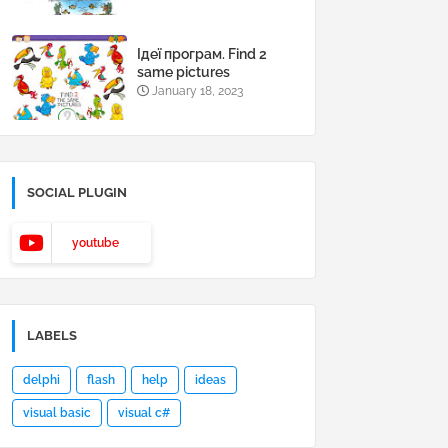
Ідеї програм. Find 2
same pictures
January 18, 2023
SOCIAL PLUGIN
youtube
LABELS
delphi
flash
help
ideas
visual basic
visual c#