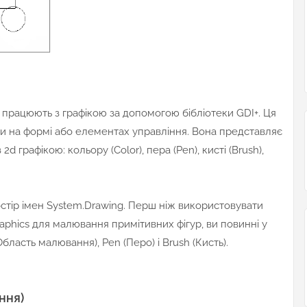
працюють з графікою за допомогою бібліотеки GDI+. Ця
и на формі або елементах управління. Вона представляє
d графікою: кольору (Color), пера (Pen), кисті (Brush),
остір імен System.Drawing. Перш ніж використовувати
aphics для малювання примітивних фігур, ви повинні у
бласть малювання), Реn (Перо) і Brush (Кисть).
ння)