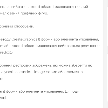
зволяє вибрати в якості області малювання певний
малювання графічних фігур.
 різними способами.
етоду CreateGraphics () форми або елемента управління,
звичай в якості області малювання вибирається розміщене
reBox1):
ворення растрових зображень, які можна зберегти як
 на увазі властивість Image форми або елемента
).
Paint форми або елемента управління. Ця подія
нні.