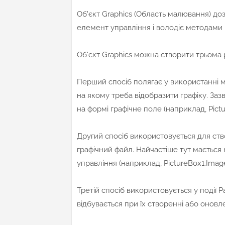
Об'єкт Graphics (Область малювання) до
елемент управління і володіє методами 
Об'єкт Graphics можна створити трьома
Перший спосіб полягає у використанні м
на якому треба відобразити графіку. За
на формі графічне поле (наприклад, Pictu
Другий спосіб використовується для ст
графічний файл. Найчастіше тут мається
управління (наприклад, PictureBox1.Image
Третій спосіб використовується у події 
відбувається при їх створенні або оновле