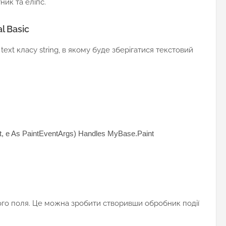
ик та еліпс.
l Basic
 text класу string, в якому буде зберігатися текстовий
, e As PaintEventArgs) Handles MyBase.Paint
аного поля. Це можна зробити створивши обробник події