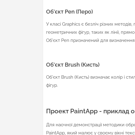
Об'єкт Pen (Перо)
У класі Graphics є безліч різних методі
геометричних фігур, таких як лінії, прямо
Об'єкт Pen призначений для визначення т
Об'єкт Brush (Кисть)
Об'єкт Brush (Кисть) визначає колір і ст
фігур.
Проект PaintApp - приклад о
Для наочної демонстрації методики обро
PaintApp, який малює у своєму вікні тек