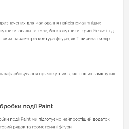
в, призначених для малювання найрізноманітніших
кутники, овали та кола, багатокутники, криві Безьє і т.д.
аких параметрів контура фігури, як її ширина і колір.
иль зафарбовування прямокутників, кіл і інших замкнутих
бробки події Paint
бки події Paint ми підготуємо найпростіший додаток
стовий рядок та геометричні фігури.