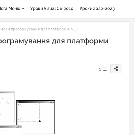
ега Меню
Уроки Visual C# 2010
Уроки 2022-2023
 мови програмування для платформи .NET
програмування для платформи
0