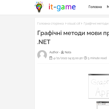
Головна
М
Головна сторінка
visual c#
Графічні методи
Графічні методи мови 
.NET
Author -
Nata
4/21/2022 04:15:00 дп
5 minute read