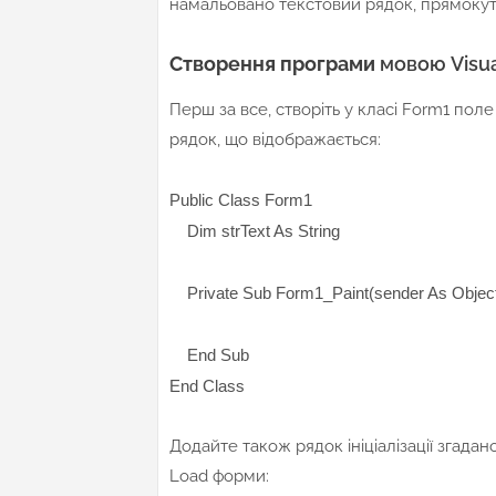
намальовано текстовий рядок, прямокутн
Створення програми
мовою Visua
Перш за все, створіть у класі Form1 поле
рядок, що відображається:
Public Class Form1
Dim strText As String
Private Sub Form1_Paint(sender As Object
End Sub
End Class
Додайте також рядок ініціалізації згад
Load форми: