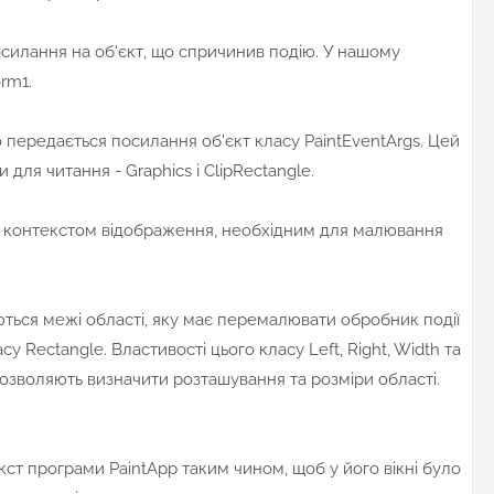
илання на об'єкт, що спричинив подію. У нашому
rm1.
 передається посилання об'єкт класу PaintEventArgs. Цей
и для читання - Graphics і ClipRectangle.
є контекстом відображення, необхідним для малювання
ються межі області, яку має перемалювати обробник події
су Rectangle. Властивості цього класу Left, Right, Width та
дозволяють визначити розташування та розміри області.
кст програми PaintApp таким чином, щоб у його вікні було