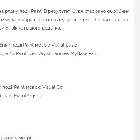
на рядку події Paint. В результаті буде створено обробник
тримувати управління щоразу, коли з тих чи інших причин
міст вікна нашого додатка.
ик події Paint мовою Visual Basic:
, e As PaintEventArgs) Handles MyBase.Paint
події Paint мовою Visual C#:
 PaintEventArgs e)
два параметри.